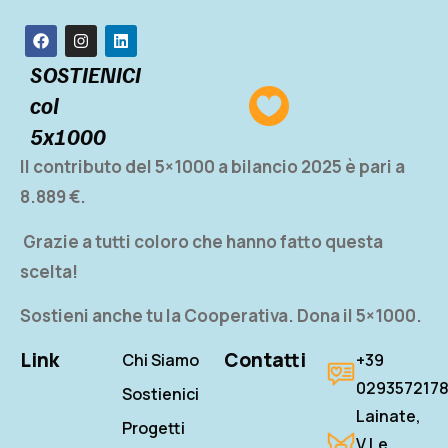
SOSTIENICI
col
5x1000
Il contributo del 5×1000 a bilancio 2025 è pari a
8.889 €.
Grazie a tutti coloro che hanno fatto questa
scelta!
Sostieni anche tu la Cooperativa.
Dona il 5×1000.
Link
Contatti
Chi Siamo
+39
029357217
Sostienici
Lainate,
Progetti
V.le